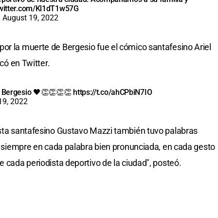
twitter.com/Kl1dT1w57G
)
August 19, 2022
or la muerte de Bergesio fue el cómico santafesino Ariel
icó en Twitter.
o Bergesio 🖤👏👏👏👏
https://t.co/ahCPbiN7IO
19, 2022
ista santafesino Gustavo Mazzi también tuvo palabras
or siempre en cada palabra bien pronunciada, en cada gesto
e cada periodista deportivo de la ciudad", posteó.