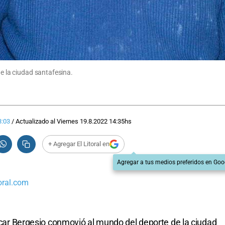
de la ciudad santafesina.
3:03
/
Actualizado al
Viernes 19.8.2022
14:35
hs
+ Agregar El Litoral en
Agregar a tus medios preferidos en Goo
oral.com
Oscar Bergesio conmovió al mundo del deporte de la ciudad