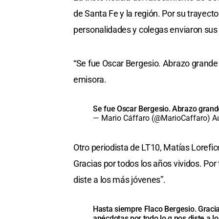
de Santa Fe y la región. Por su trayector
personalidades y colegas enviaron sus 
“Se fue Oscar Bergesio. Abrazo grande a
emisora.
Se fue Oscar Bergesio. Abrazo grande 
— Mario Cáffaro (@MarioCaffaro)
A
Otro periodista de LT10, Matías Lorefic
Gracias por todos los años vividos. Por
diste a los más jóvenes”.
Hasta siempre Flaco Bergesio. Gracia
anécdotas por todo lo q nos diste a l