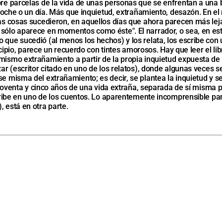
obre parcelas de la vida de unas personas que se enfrentan a una 
 noche o un día. Más que inquietud, extrañamiento, desazón. En el 
 las cosas sucedieron, en aquellos días que ahora parecen más le
e sólo aparece en momentos como éste". El narrador, o sea, en e
 que sucedió (al menos los hechos) y los relata, los escribe con 
io, parece un recuerdo con tintes amorosos. Hay que leer el lib
ismo extrañamiento a partir de la propia inquietud expuesta de l
ázar (escritor citado en uno de los relatos), donde algunas veces
se misma del extrañamiento; es decir, se plantea la inquietud y s
) noventa y cinco años de una vida extraña, separada de sí misma p
escribe en uno de los cuentos. Lo aparentemente incomprensible p
 está en otra parte.