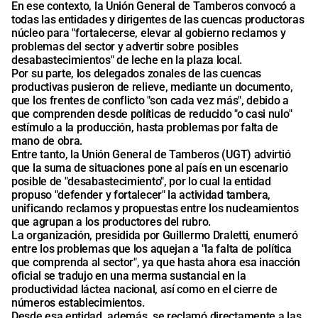
En ese contexto, la Unión General de Tamberos convocó a
todas las entidades y dirigentes de las cuencas productoras
núcleo para "fortalecerse, elevar al gobierno reclamos y
problemas del sector y advertir sobre posibles
desabastecimientos" de leche en la plaza local.
Por su parte, los delegados zonales de las cuencas
productivas pusieron de relieve, mediante un documento,
que los frentes de conflicto "son cada vez más", debido a
que comprenden desde políticas de reducido "o casi nulo"
estímulo a la producción, hasta problemas por falta de
mano de obra.
Entre tanto, la Unión General de Tamberos (UGT) advirtió
que la suma de situaciones pone al país en un escenario
posible de "desabastecimiento", por lo cual la entidad
propuso "defender y fortalecer" la actividad tambera,
unificando reclamos y propuestas entre los nucleamientos
que agrupan a los productores del rubro.
La organización, presidida por Guillermo Draletti, enumeró
entre los problemas que los aquejan a "la falta de política
que comprenda al sector", ya que hasta ahora esa inacción
oficial se tradujo en una merma sustancial en la
productividad láctea nacional, así como en el cierre de
números establecimientos.
Desde esa entidad, además, se reclamó directamente a las