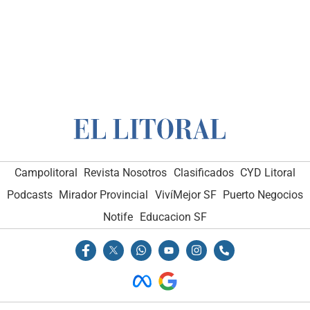
Campolitoral
Campolitoral
Revista Nosotros
Revista Nosotros
Clasificados
Clasificados
CYD Litoral
CYD Litoral
Podcasts
Podcasts
Mirador Provincial
Mirador Provincial
VivíMejor SF
VivíMejor SF
Puerto Negocios
Puerto Negocios
Notife
Notife
Educacion SF
Educacion SF