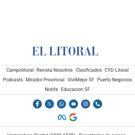
Campolitoral
Campolitoral
Revista Nosotros
Revista Nosotros
Clasificados
Clasificados
CYD Litoral
CYD Litoral
Podcasts
Podcasts
Mirador Provincial
Mirador Provincial
VivíMejor SF
VivíMejor SF
Puerto Negocios
Puerto Negocios
Notife
Notife
Educacion SF
Educacion SF