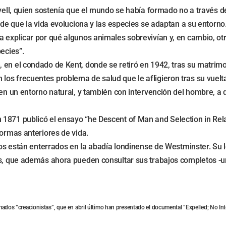
Lyell, quien sostenía que el mundo se había formado no a través d
 de que la vida evoluciona y las especies se adaptan a su entorno
a explicar por qué algunos animales sobrevivían y, en cambio, ot
ecies”.
, en el condado de Kent, donde se retiró en 1942, tras su matr
os frecuentes problema de salud que le afligieron tras su vuelt
 en un entorno natural, y también con intervención del hombre, a 
1871 publicó el ensayo “he Descent of Man and Selection in Rela
formas anteriores de vida.
stos están enterrados en la abadía londinense de Westminster. Su
es, que además ahora pueden consultar sus trabajos completos -u
ados “creacionistas”, que en abril último han presentado el documental “Expelled; No Inte