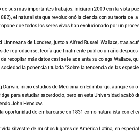
io de sus más importantes trabajos, iniciaron 2009 con la vista pu
882), el naturalista que revolucionó la ciencia con su teoría de l
propone que todos los seres vivos han evolucionado por un proce
 Linnneana de Londres, junto a Alfred Russell Wallace, tras acuña
 de reproducirse, teoría que finalmente publicó un año después en
 de recopilar más datos casi se le adelanta su colega Wallace, q
sociedad la ponencia titulada “Sobre la tendencia de las especies
ng Darwin, inició estudios de Medicina en Edimburgo, aunque solo
ge para estudiar sacerdocio, pero en esta Universidad acabó desa
erendo John Henslow.
 la oportunidad de embarcarse en 1831 como naturalista con el ca
a y vida silvestre de muchos lugares de América Latina, en especi