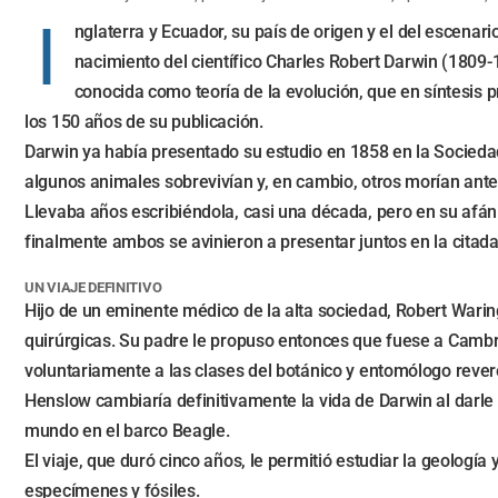
I
nglaterra y Ecuador, su país de origen y el del escenar
nacimiento del científico Charles Robert Darwin (1809-1
conocida como teoría de la evolución, que en síntesis 
los 150 años de su publicación.
Darwin ya había presentado su estudio en 1858 en la Sociedad
algunos animales sobrevivían y, en cambio, otros morían antes
Llevaba años escribiéndola, casi una década, pero en su afán
finalmente ambos se avinieron a presentar juntos en la citada 
UN VIAJE DEFINITIVO
Hijo de un eminente médico de la alta sociedad, Robert Wari
quirúrgicas. Su padre le propuso entonces que fuese a Cambrid
voluntariamente a las clases del botánico y entomólogo rev
Henslow cambiaría definitivamente la vida de Darwin al darle
mundo en el barco Beagle.
El viaje, que duró cinco años, le permitió estudiar la geologí
especímenes y fósiles.