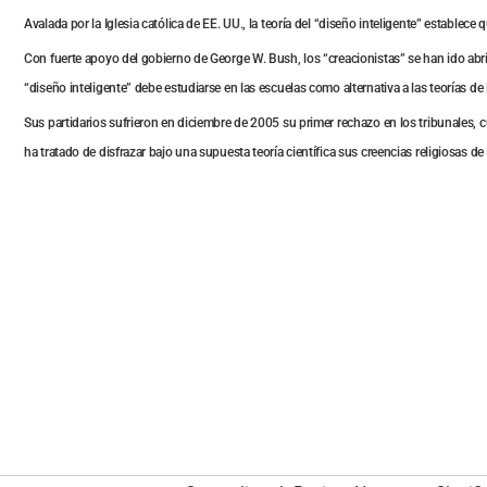
Avalada por la Iglesia católica de EE. UU., la teoría del “diseño inteligente” estable
Con fuerte apoyo del gobierno de George W. Bush, los “creacionistas” se han ido abri
“diseño inteligente” debe estudiarse en las escuelas como alternativa a las teorías de
Sus partidarios sufrieron en diciembre de 2005 su primer rechazo en los tribunales, 
ha tratado de disfrazar bajo una supuesta teoría científica sus creencias religiosas de 