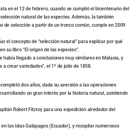
esta en el 12 de febrero, cuando se cumplió el bicentenario del
a selección natural de las especies. Además, la también
so de selección a partir de un tronco común, cumple en 2009
r el concepto de “selección natural” para explicar por qué
 su libro “El origen de las especies”.
ue había llegado a conclusiones muy similares en Malasia, y
 a crear variedades”, el 1º de julio de 1858.
 completó dos años, dada su aversión a las operaciones
rrollando un gran interés por la historia natural, asistiendo
pitán Robert Fitzroy para una expedición alrededor del
al en las islas Galápagos (Ecuador), y recopilar numerosos