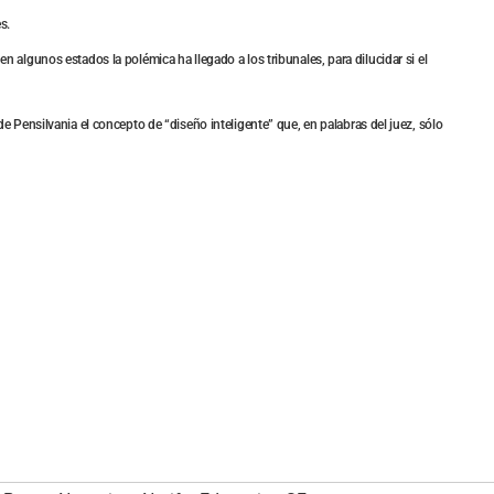
s.
algunos estados la polémica ha llegado a los tribunales, para dilucidar si el
 Pensilvania el concepto de “diseño inteligente” que, en palabras del juez, sólo