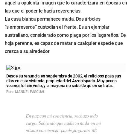
aquella opulenta imagen que lo caracterizara en épocas en
las que el poder le hacía reverencias.
La casa blanca permanece muda. Dos árboles
“siempreverde” custodian el frente. Es un ejemplar
australiano, considerado como plaga por los lugareños. De
hoja perenne, es capaz de matar a cualquier especie que
crezca a su alrededor.
Desde su renuncia en septiembre de 2002, el religioso pasa sus
días en esta vivienda, propiedad del Arzobispado. Muy pocos
vecinos lo han visto; y la mayoría no sabe de quién se trata.
Foto: MANUEL PASCUAL
En paz con mi conciencia, rechazo todo
cargo. Sabiendo que nadie ni nada -ni mi
misma conciencia- puede juzgarme. Mi