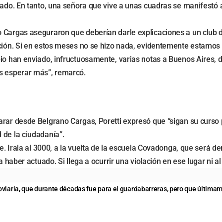
ado. En tanto, una señora que vive a unas cuadras se manifestó a 
 Cargas aseguraron que deberían darle explicaciones a un club de
ación. Si en estos meses no se hizo nada, evidentemente estamos
pio han enviado, infructuosamente, varias notas a Buenos Aires, 
os esperar más”, remarcó.
arar desde Belgrano Cargas, Poretti expresó que “sigan su curso
 de la ciudadanía”.
je. Irala al 3000, a la vuelta de la escuela Covadonga, que será 
 haber actuado. Si llega a ocurrir una violación en ese lugar ni al
roviaria, que durante décadas fue para el guardabarreras, pero que últimam