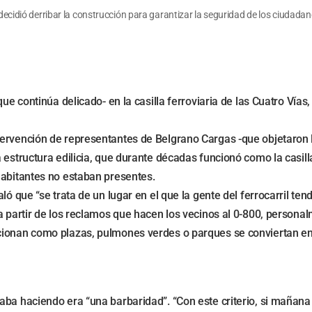
 decidió derribar la construcción para garantizar la seguridad de los ciudadan
que continúa delicado- en la casilla ferroviaria de las Cuatro Vía
ervención de representantes de Belgrano Cargas -que objetaron l
estructura edilicia, que durante décadas funcionó como la casilla
habitantes no estaban presentes.
aló que “se trata de un lugar en el que la gente del ferrocarril 
 partir de los reclamos que hacen los vecinos al 0-800, personalm
ionan como plazas, pulmones verdes o parques se conviertan en v
aba haciendo era “una barbaridad”. “Con este criterio, si mañana