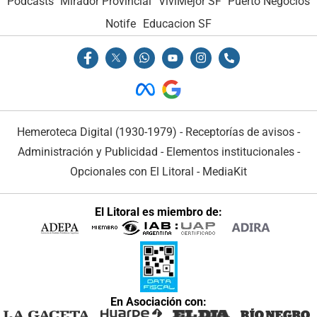
Podcasts
Mirador Provincial
VivíMejor SF
Puerto Negocios
Notife
Educacion SF
Hemeroteca Digital (1930-1979)
-
Receptorías de avisos
-
Administración y Publicidad
-
Elementos institucionales
-
Opcionales con El Litoral
-
MediaKit
El Litoral es miembro de:
En Asociación con: