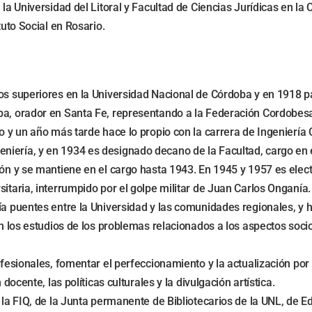
la Universidad del Litoral y Facultad de Ciencias Jurídicas en la 
tuto Social en Rosario.
ios superiores en la Universidad Nacional de Córdoba y en 1918 p
ba, orador en Santa Fe, representando a la Federación Cordobesa,
o y un año más tarde hace lo propio con la carrera de Ingeniería C
niería, y en 1934 es designado decano de la Facultad, cargo en
cción y se mantiene en el cargo hasta 1943. En 1945 y 1957 es 
itaria, interrumpido por el golpe militar de Juan Carlos Onganía.
día puentes entre la Universidad y las comunidades regionales, y
on los estudios de los problemas relacionados a los aspectos socio
rofesionales, fomentar el perfeccionamiento y la actualización p
docente, las políticas culturales y la divulgación artística.
la FIQ, de la Junta permanente de Bibliotecarios de la UNL, de Edul