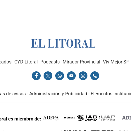
icados
CYD Litoral
Podcasts
Mirador Provincial
VivíMejor SF
as de avisos
-
Administración y Publicidad
-
Elementos instituci
toral es miembro de: