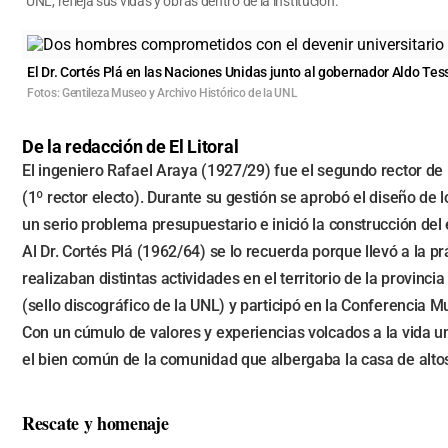
UNL, refleja sus vidas y obras dentro de la institución.
El Dr. Cortés Plá en las Naciones Unidas junto al gobernador Aldo Tes
Fotos: Gentileza Museo y Archivo Histórico de la UNL
De la redacción de El Litoral
El ingeniero Rafael Araya (1927/29) fue el segundo rector de 
(1º rector electo). Durante su gestión se aprobó el diseño de l
un serio problema presupuestario e inició la construcción del 
Al Dr. Cortés Plá (1962/64) se lo recuerda porque llevó a la p
realizaban distintas actividades en el territorio de la provin
(sello discográfico de la UNL) y participó en la Conferencia M
Con un cúmulo de valores y experiencias volcados a la vida u
el bien común de la comunidad que albergaba la casa de altos
Rescate y homenaje