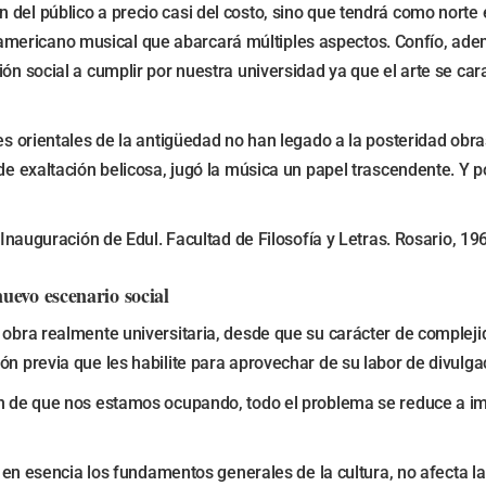
del público a precio casi del costo, sino que tendrá como norte e
mericano musical que abarcará múltiples aspectos. Confío, adem
ión social a cumplir por nuestra universidad ya que el arte se ca
ones orientales de la antigüedad no han legado a la posteridad o
 de exaltación belicosa, jugó la música un papel trascendente. Y 
 Inauguración de Edul. Facultad de Filosofía y Letras. Rosario, 19
nuevo escenario social
obra realmente universitaria, desde que su carácter de complejida
n previa que les habilite para aprovechar de su labor de divulgac
ón de que nos estamos ocupando, todo el problema se reduce a imp
n en esencia los fundamentos generales de la cultura, no afecta la