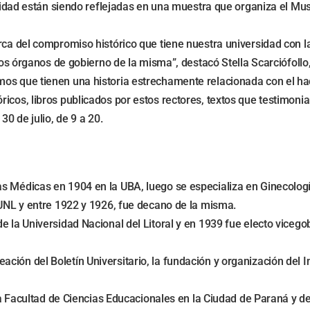
ersidad están siendo reflejadas en una muestra que organiza el M
erca del compromiso histórico que tiene nuestra universidad con
e los órganos de gobierno de la misma”, destacó Stella Scarciófol
os que tienen una historia estrechamente relacionada con el hac
icos, libros publicados por estos rectores, textos que testimoni
30 de julio, de 9 a 20.
as Médicas en 1904 en la UBA, luego se especializa en Ginecolo
 UNL y entre 1922 y 1926, fue decano de la misma.
e la Universidad Nacional del Litoral y en 1939 fue electo viceg
ón del Boletín Universitario, la fundación y organización del Ins
 la Facultad de Ciencias Educacionales en la Ciudad de Paraná y d