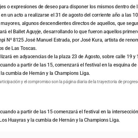
es o expresiones de deseo para disponer los mismos dentro de la 
n un acto a realizarse el 31 de agosto del corriente año a las 1
s mayores, algunos descendientes directos de aquellos, que segur
rá el Ballet Aguyje, desarrollando lo que fueron aquellos primer
mpi Nº 8125 José Manuel Estrada, por José Kura, artista de renomb
os de Las Toscas.
alizará en adyacencias de la plaza 23 de Agosto, sobre calle 19 y 
uando a partir de las 15, comenzará el festival en la esquina de 
y la cumbia de Hernán y la Champions Liga.
rticipación y el compromiso son la página diaria de la trayectoria de progre
uando a partir de las 15 comenzará el festival en la intersección
e Los Huayras y la cumbia de Hernán y la Champions Liga.