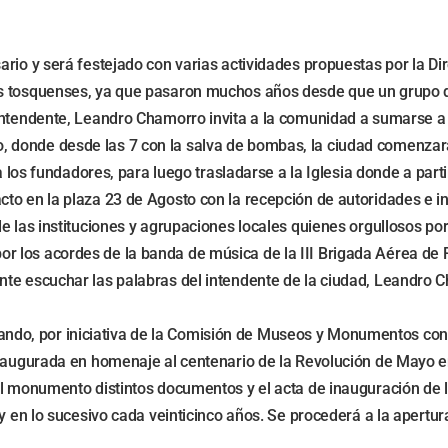
rio y será festejado con varias actividades propuestas por la Dir
s tosquenses, ya que pasaron muchos años desde que un grupo de 
 intendente, Leandro Chamorro invita a la comunidad a sumarse a
 donde desde las 7 con la salva de bombas, la ciudad comenzar
a los fundadores, para luego trasladarse a la Iglesia donde a parti
to en la plaza 23 de Agosto con la recepción de autoridades e in
de las instituciones y agrupaciones locales quienes orgullosos p
r los acordes de la banda de música de la III Brigada Aérea de
nte escuchar las palabras del intendente de la ciudad, Leandro 
o, por iniciativa de la Comisión de Museos y Monumentos const
inaugurada en homenaje al centenario de la Revolución de Mayo e
el monumento distintos documentos y el acta de inauguración de 
y en lo sucesivo cada veinticinco años. Se procederá a la apertur