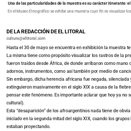
Una de las particularidades de la muestra es su carácter itinerante:
En el Museo Etnográfico se exhibe una muestra cuyo fin es visualizar los
DE LA REDACCIÓN DE EL LITORAL
cultura@ellitoral.com
Hasta el 30 de mayo se encuentra en exhibición la muestra t
La misma tiene como propósito visualizar los rastros de la pr
fueron traídos desde África, de donde arribaron como mano de
adornos, instrumentos, como así también por medio de cancio
Sin embargo, dicha herencia africana fue negada, silenciada y
extinguieron masivamente en el siglo XIX a causa de la fiebre 
pensar este fenómeno. Es importante aclarar que hoy ya no se h
cultural).
Esta “desaparición” de los afroargentinos nada tiene de obvia
iniciado en la segunda mitad del siglo XIX, cuando los grupo
estaban proyectando.