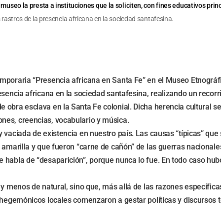
 el museo la presta a instituciones que la soliciten, con fines educativ
 rastros de la presencia africana en la sociedad santafesina.
emporaria “Presencia africana en Santa Fe” en el Museo Etnográf
esencia africana en la sociedad santafesina, realizando un recorr
 obra esclava en la Santa Fe colonial. Dicha herencia cultural s
nes, creencias, vocabulario y música.
 vaciada de existencia en nuestro país. Las causas “típicas” que 
amarilla y que fueron “carne de cañón” de las guerras nacionales.
abla de “desaparición”, porque nunca lo fue. En todo caso hubo “i
 y menos de natural, sino que, más allá de las razones específic
s hegemónicos locales comenzaron a gestar políticas y discursos 