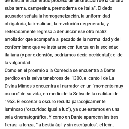
denunciar el acelerado proceso de destrucción de la cultura
subalterna, campesina, premoderna de Italia”. El dedo
acusador señala la homogeneización, la uniformidad
obligatoria, la irrealidad, la revolución degenerada, y
reiteradamente regresa a denunciar ese otro matiz
arrollador que acompaña al pecado de la normalidad y del
conformismo que ve instalarse con fuerza en la sociedad
italiana (y por extensión, podríamos decir, occidental): el de
la vulgaridad.
Como en el proemio a la Comedia se encuentra a Dante
perdido en la selva tenebrosa del 1300, el canto I de La
Divina Mímesis encuentra al narrador en un “momento muy
oscuro” de su vida, en medio de la Selva de la realidad de
1963. El escenario oscuro resulta paradójicamente
luminoso (“oscuridad igual a luz”), ya que estamos en una
sala cinematográfica. Y como en Dante aparecen las tres
fieras: la lonza, “la bestia ágil y sin escrúpulos”; el león,