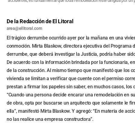
accidentes, es fundamental que toda remodelación esté dirigida por un 
De la Redacción de El Litoral
area@ellitoral.com
El trágico derrumbe ocurrido ayer por la mañana en una vivien
conmoción. Mirta Blaskow, directora ejecutiva del Programa d
derrumbe, que deberá investigar la Justicia, podría haber sid
De acuerdo con la información brindada por la funcionaria, e
de la construcción. Al mismo tiempo que manifestó que los co
vivienda se limitan a verificar que cuente con el permiso co
prestan a firmar los papeles sin saber, en muchos casos, los 
“Cuando una persona decide encarar una remodelación en su ca
de obra, opta por buscarse un arquitecto que solamente le fi
ella”, manifestó Mirta Blaskow. Y agregó: “En materia de ac
no las realice una empresa constructora”.