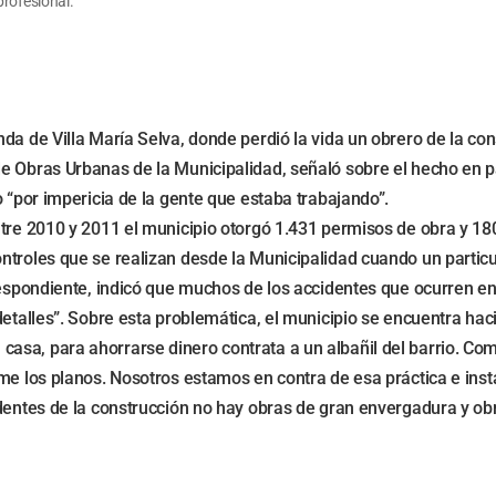
profesional.
da de Villa María Selva, donde perdió la vida un obrero de la co
e Obras Urbanas de la Municipalidad, señaló sobre el hecho en pa
o “por impericia de la gente que estaba trabajando”.
ntre 2010 y 2011 el municipio otorgó 1.431 permisos de obra y 18
ntroles que se realizan desde la Municipalidad cuando un partic
rrespondiente, indicó que muchos de los accidentes que ocurren 
detalles”. Sobre esta problemática, el municipio se encuentra hac
sa, para ahorrarse dinero contrata a un albañil del barrio. Com
rme los planos. Nosotros estamos en contra de esa práctica e ins
cidentes de la construcción no hay obras de gran envergadura y 