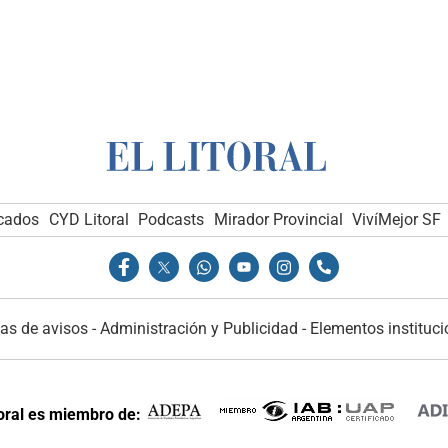
icados
CYD Litoral
Podcasts
Mirador Provincial
VivíMejor SF
as de avisos
-
Administración y Publicidad
-
Elementos instituci
toral es miembro de: