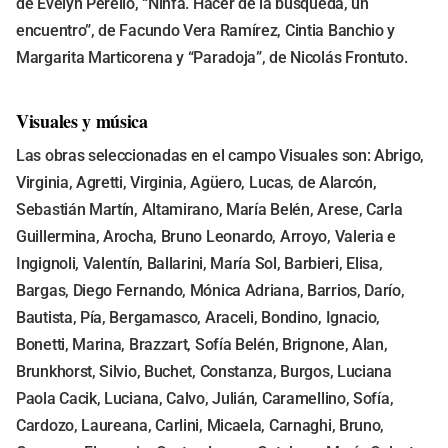
de Evelyn Perelló, “Ninfa. Hacer de la búsqueda, un
encuentro”, de Facundo Vera Ramírez, Cintia Banchio y
Margarita Marticorena y “Paradoja”, de Nicolás Frontuto.
Visuales y música
Las obras seleccionadas en el campo Visuales son: Abrigo,
Virginia, Agretti, Virginia, Agüero, Lucas, de Alarcón,
Sebastián Martín, Altamirano, María Belén, Arese, Carla
Guillermina, Arocha, Bruno Leonardo, Arroyo, Valeria e
Ingignoli, Valentín, Ballarini, María Sol, Barbieri, Elisa,
Bargas, Diego Fernando, Mónica Adriana, Barrios, Darío,
Bautista, Pía, Bergamasco, Araceli, Bondino, Ignacio,
Bonetti, Marina, Brazzart, Sofía Belén, Brignone, Alan,
Brunkhorst, Silvio, Buchet, Constanza, Burgos, Luciana
Paola Cacik, Luciana, Calvo, Julián, Caramellino, Sofía,
Cardozo, Laureana, Carlini, Micaela, Carnaghi, Bruno,