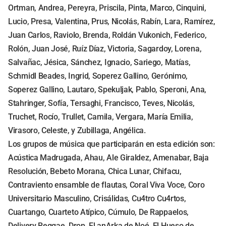
Ortman, Andrea, Pereyra, Priscila, Pinta, Marco, Cinquini,
Lucio, Presa, Valentina, Prus, Nicolás, Rabín, Lara, Ramírez,
Juan Carlos, Raviolo, Brenda, Roldán Vukonich, Federico,
Rolón, Juan José, Ruíz Díaz, Victoria, Sagardoy, Lorena,
Salvañac, Jésica, Sánchez, Ignacio, Sariego, Matías,
Schmidl Beades, Ingrid, Soperez Gallino, Gerónimo,
Soperez Gallino, Lautaro, Spekuljak, Pablo, Speroni, Ana,
Stahringer, Sofía, Tersaghi, Francisco, Teves, Nicolás,
Truchet, Rocío, Trullet, Camila, Vergara, María Emilia,
Virasoro, Celeste, y Zubillaga, Angélica.
Los grupos de música que participarán en esta edición son:
Acústica Madrugada, Ahau, Ale Giraldez, Amenabar, Baja
Resolución, Bebeto Morana, Chica Lunar, Chifacu,
Contraviento ensamble de flautas, Coral Viva Voce, Coro
Universitario Masculino, Crisálidas, Cu4tro Cu4rtos,
Cuartango, Cuarteto Atípico, Cúmulo, De Rappaelos,
Delivery Reggae, Drop, El anArka de Noé, El Hueso de