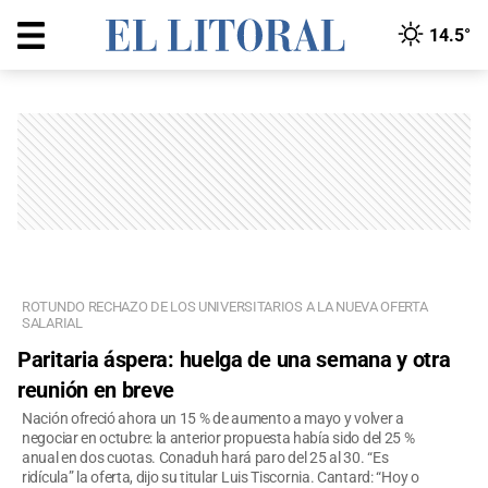
14.5°
ROTUNDO RECHAZO DE LOS UNIVERSITARIOS A LA NUEVA OFERTA
SALARIAL
Paritaria áspera: huelga de una semana y otra
reunión en breve
Nación ofreció ahora un 15 % de aumento a mayo y volver a
negociar en octubre: la anterior propuesta había sido del 25 %
anual en dos cuotas. Conaduh hará paro del 25 al 30. “Es
ridícula” la oferta, dijo su titular Luis Tiscornia. Cantard: “Hoy o