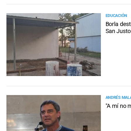
EDUCACIÓN
Borla des
San Justo
ANDRÉS MAL
"A mí no 