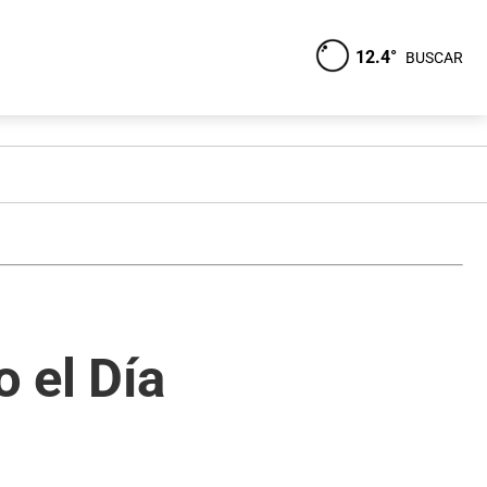
12.4°
BUSCAR
 el Día