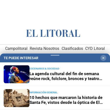
Campolitoral
Revista Nosotros
Clasificados
CYD Litoral
Podcasts
Mirador Provincial
VivíMejor SF
Puerto Negocios
TE PUEDE INTERESAR
✕
Notife
Educacion SF
ESCENARIOS & SOCIEDAD
La agenda cultural del fin de semana
reúne rock, folclore, bronces y teatro
independiente
INFORMACIÓN GENERAL
10 hechos que marcaron la historia de
Hemeroteca Digital (1930-1979)
-
Receptorías de avisos
-
Santa Fe, vistos desde la óptica de El
Litoral
Administración y Publicidad
-
Elementos institucionales
-