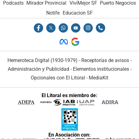
Podcasts
Podcasts
Mirador Provincial
Mirador Provincial
VivíMejor SF
VivíMejor SF
Puerto Negocios
Puerto Negocios
Notife
Notife
Educacion SF
Educacion SF
Hemeroteca Digital (1930-1979)
Hemeroteca Digital (1930-1979)
-
-
Receptorías de avisos
Receptorías de avisos
-
-
Administración y Publicidad
Administración y Publicidad
-
-
Elementos institucionales
Elementos institucionales
-
-
Opcionales con El Litoral
Opcionales con El Litoral
-
-
MediaKit
MediaKit
El Litoral es miembro de:
El Litoral es miembro de:
En Asociación con:
En Asociación con: