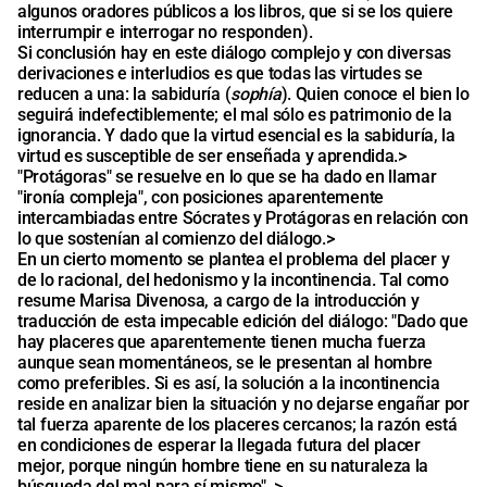
algunos oradores públicos a los libros, que si se los quiere
interrumpir e interrogar no responden).
Si conclusión hay en este diálogo complejo y con diversas
derivaciones e interludios es que todas las virtudes se
reducen a una: la sabiduría (
sophía
). Quien conoce el bien lo
seguirá indefectiblemente; el mal sólo es patrimonio de la
ignorancia. Y dado que la virtud esencial es la sabiduría, la
virtud es susceptible de ser enseñada y aprendida.>
"Protágoras" se resuelve en lo que se ha dado en llamar
"ironía compleja", con posiciones aparentemente
intercambiadas entre Sócrates y Protágoras en relación con
lo que sostenían al comienzo del diálogo.>
En un cierto momento se plantea el problema del placer y
de lo racional, del hedonismo y la incontinencia. Tal como
resume Marisa Divenosa, a cargo de la introducción y
traducción de esta impecable edición del diálogo: "Dado que
hay placeres que aparentemente tienen mucha fuerza
aunque sean momentáneos, se le presentan al hombre
como preferibles. Si es así, la solución a la incontinencia
reside en analizar bien la situación y no dejarse engañar por
tal fuerza aparente de los placeres cercanos; la razón está
en condiciones de esperar la llegada futura del placer
mejor, porque ningún hombre tiene en su naturaleza la
búsqueda del mal para sí mismo". >