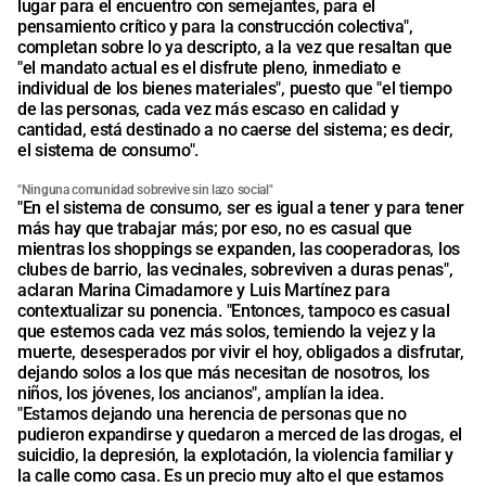
lugar para el encuentro con semejantes, para el
pensamiento crítico y para la construcción colectiva",
completan sobre lo ya descripto, a la vez que resaltan que
"el mandato actual es el disfrute pleno, inmediato e
individual de los bienes materiales", puesto que "el tiempo
de las personas, cada vez más escaso en calidad y
cantidad, está destinado a no caerse del sistema; es decir,
el sistema de consumo".
"Ninguna comunidad sobrevive sin lazo social"
"En el sistema de consumo, ser es igual a tener y para tener
más hay que trabajar más; por eso, no es casual que
mientras los shoppings se expanden, las cooperadoras, los
clubes de barrio, las vecinales, sobreviven a duras penas",
aclaran Marina Cimadamore y Luis Martínez para
contextualizar su ponencia. "Entonces, tampoco es casual
que estemos cada vez más solos, temiendo la vejez y la
muerte, desesperados por vivir el hoy, obligados a disfrutar,
dejando solos a los que más necesitan de nosotros, los
niños, los jóvenes, los ancianos", amplían la idea.
"Estamos dejando una herencia de personas que no
pudieron expandirse y quedaron a merced de las drogas, el
suicidio, la depresión, la explotación, la violencia familiar y
la calle como casa. Es un precio muy alto el que estamos