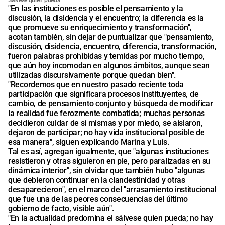
Sálvese quien pueda
"En las instituciones es posible el pensamiento y la
discusión, la disidencia y el encuentro; la diferencia es la
que promueve su enriquecimiento y transformación",
acotan también, sin dejar de puntualizar que "pensamiento,
discusión, disidencia, encuentro, diferencia, transformación,
fueron palabras prohibidas y temidas por mucho tiempo,
que aún hoy incomodan en algunos ámbitos, aunque sean
utilizadas discursivamente porque quedan bien".
"Recordemos que en nuestro pasado reciente toda
participación que significara procesos instituyentes, de
cambio, de pensamiento conjunto y búsqueda de modificar
la realidad fue ferozmente combatida; muchas personas
decidieron cuidar de si mismas y por miedo, se aislaron,
dejaron de participar; no hay vida institucional posible de
esa manera", siguen explicando Marina y Luis.
Tal es así, agregan igualmente, que "algunas instituciones
resistieron y otras siguieron en pie, pero paralizadas en su
dinámica interior", sin olvidar que también hubo "algunas
que debieron continuar en la clandestinidad y otras
desaparecieron", en el marco del "arrasamiento institucional
que fue una de las peores consecuencias del último
gobierno de facto, visible aún".
"En la actualidad predomina el sálvese quien pueda; no hay