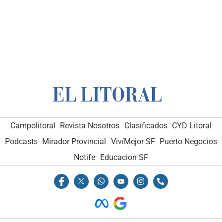
Campolitoral
Campolitoral
Revista Nosotros
Revista Nosotros
Clasificados
Clasificados
CYD Litoral
CYD Litoral
Podcasts
Podcasts
Mirador Provincial
Mirador Provincial
VivíMejor SF
VivíMejor SF
Puerto Negocios
Puerto Negocios
Notife
Notife
Educacion SF
Educacion SF