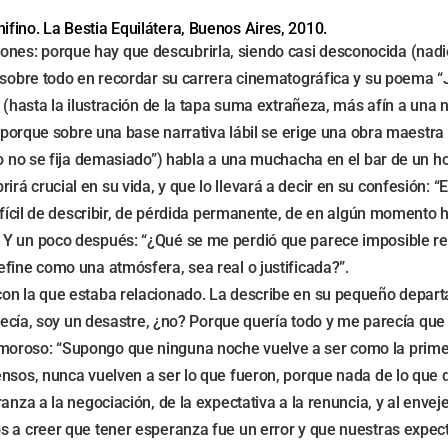
fino. La Bestia Equilátera, Buenos Aires, 2010.
s: porque hay que descubrirla, siendo casi desconocida (nadie ha
e sobre todo en recordar su carrera cinematográfica y su poema “
n (hasta la ilustración de la tapa suma extrañeza, más afín a un
r porque sobre una base narrativa lábil se erige una obra maestra
o no se fija demasiado”) habla a una muchacha en el bar de un hot
 crucial en su vida, y que lo llevará a decir en su confesión: “Es
difícil de describir, de pérdida permanente, de en algún momento
Y un poco después: “¿Qué se me perdió que parece imposible recup
fine como una atmósfera, sea real o justificada?”.
 con la que estaba relacionado. La describe en su pequeño depa
, decía, soy un desastre, ¿no? Porque quería todo y me parecía q
amoroso: “Supongo que ninguna noche vuelve a ser como la prim
ntensos, nunca vuelven a ser lo que fueron, porque nada de lo 
ranza a la negociación, de la expectativa a la renuncia, y al env
os a creer que tener esperanza fue un error y que nuestras expe