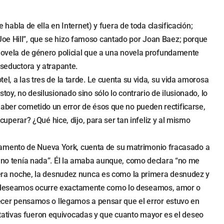
bla de ella en Internet) y fuera de toda clasificación;
Joe Hill”, que se hizo famoso cantado por Joan Baez; porque
a novela de género policial que a una novela profundamente
 seductora y atrapante.
el, a las tres de la tarde. Le cuenta su vida, su vida amorosa
toy, no desilusionado sino sólo lo contrario de ilusionado, lo
 haber cometido un error de ésos que no pueden rectificarse,
erar? ¿Qué hice, dijo, para ser tan infeliz y al mismo
rtamento de Nueva York, cuenta de su matrimonio fracasado a
ue no tenía nada”. Él la amaba aunque, como declara “no me
era noche, la desnudez nunca es como la primera desnudez y
que deseamos ocurre exactamente como lo deseamos, amor o
ejecer pensamos o llegamos a pensar que el error estuvo en
ctativas fueron equivocadas y que cuanto mayor es el deseo