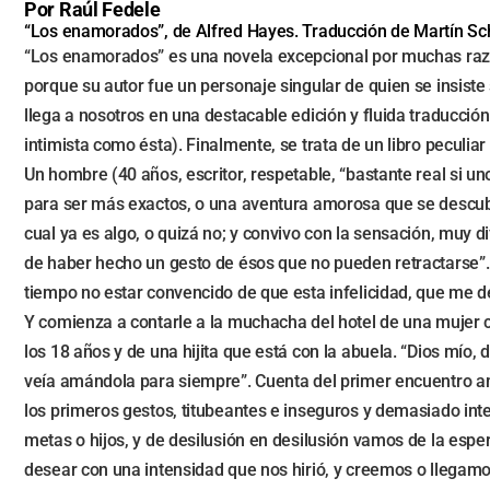
Por Raúl Fedele
“Los enamorados”, de Alfred Hayes. Traducción de Martín Schi
“Los enamorados” es una novela excepcional por muchas razone
porque su autor fue un personaje singular de quien se insist
llega a nosotros en una destacable edición y fluida traducció
intimista como ésta). Finalmente, se trata de un libro peculia
Un hombre (40 años, escritor, respetable, “bastante real si un
para ser más exactos, o una aventura amorosa que se descubrirá
cual ya es algo, o quizá no; y convivo con la sensación, muy 
de haber hecho un gesto de ésos que no pueden retractarse”. 
tiempo no estar convencido de que esta infelicidad, que me de
Y comienza a contarle a la muchacha del hotel de una mujer
los 18 años y de una hijita que está con la abuela. “Dios mío
veía amándola para siempre”. Cuenta del primer encuentro 
los primeros gestos, titubeantes e inseguros y demasiado i
metas o hijos, y de desilusión en desilusión vamos de la espe
desear con una intensidad que nos hirió, y creemos o llegam