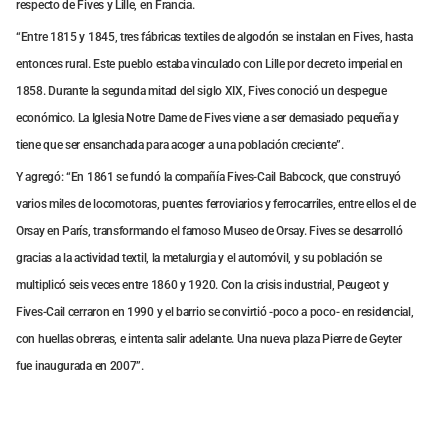
respecto de Fives y Lille, en Francia.
“Entre 1815 y 1845, tres fábricas textiles de algodón se instalan en Fives, hasta
entonces rural. Este pueblo estaba vinculado con Lille por decreto imperial en
1858. Durante la segunda mitad del siglo XIX, Fives conoció un despegue
económico. La Iglesia Notre Dame de Fives viene a ser demasiado pequeña y
tiene que ser ensanchada para acoger a una población creciente”.
Y agregó: “En 1861 se fundó la compañía Fives-Cail Babcock, que construyó
varios miles de locomotoras, puentes ferroviarios y ferrocarriles, entre ellos el de
Orsay en París, transformando el famoso Museo de Orsay. Fives se desarrolló
gracias a la actividad textil, la metalurgia y el automóvil, y su población se
multiplicó seis veces entre 1860 y 1920. Con la crisis industrial, Peugeot y
Fives-Cail cerraron en 1990 y el barrio se convirtió -poco a poco- en residencial,
con huellas obreras, e intenta salir adelante. Una nueva plaza Pierre de Geyter
fue inaugurada en 2007”.