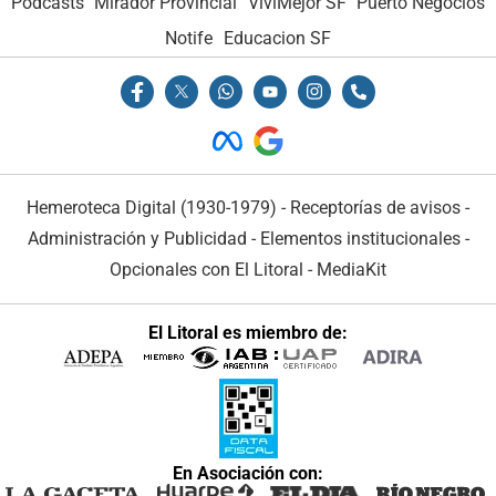
Podcasts
Mirador Provincial
VivíMejor SF
Puerto Negocios
Notife
Educacion SF
Hemeroteca Digital (1930-1979)
-
Receptorías de avisos
-
Administración y Publicidad
-
Elementos institucionales
-
Opcionales con El Litoral
-
MediaKit
El Litoral es miembro de:
En Asociación con: