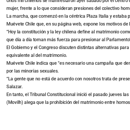
Unos mil chilenos se manifestaron ayer sábado por el centro 
mujer, frente a lo que consideran presiones del colectivo ho
La marcha, que comenzó en la céntrica Plaza Italia y estaba
Muévete Chile que, en su página web, expone los motivos de l
“Hoy la constitución y la ley chilena define al matrimonio c
que día a día toman más fuerza para presionar al Parlamento”
El Gobierno y el Congreso discuten distintas alternativas pa
equivalente al del matrimonio.
Muévete Chile indica que “es necesario una campaña que demu
por las minorías sexuales.
“La gente que no está de acuerdo con nosotros trata de prese
Salazar.
En tanto, el Tribunal Constitucional inició el pasado jueves 
(Movilh) alega que la prohibición del matrimonio entre homo