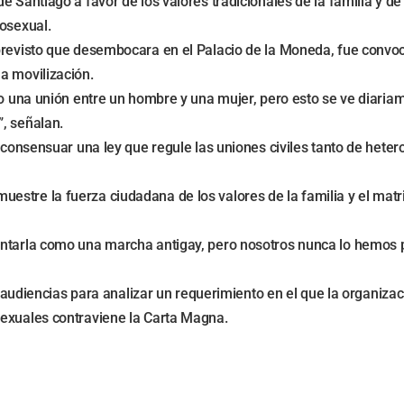
de Santiago a favor de los valores tradicionales de la familia y
mosexual.
 previsto que desembocara en el Palacio de la Moneda, fue conv
a movilización.
omo una unión entre un hombre y una mujer, pero esto se ve diar
, señalan.
ra consensuar una ley que regule las uniones civiles tanto de he
estre la fuerza ciudadana de los valores de la familia y el mat
ntarla como una marcha antigay, pero nosotros nunca lo hemos pl
las audiencias para analizar un requerimiento en el que la organi
sexuales contraviene la Carta Magna.