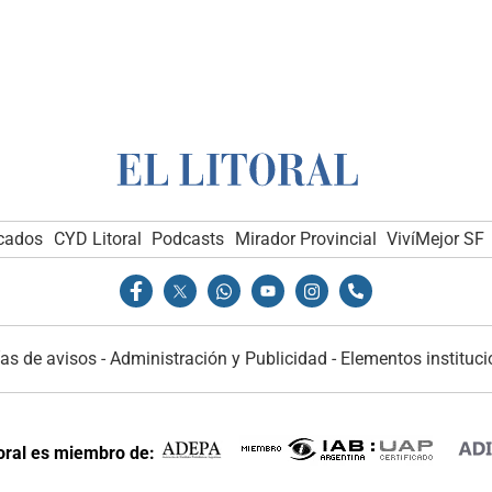
icados
CYD Litoral
Podcasts
Mirador Provincial
VivíMejor SF
as de avisos
-
Administración y Publicidad
-
Elementos instituci
toral es miembro de: