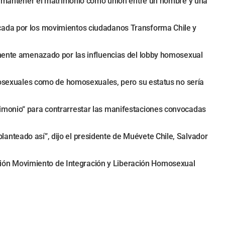
 de mantener el matrimonio como unión entre un hombre y una
ocada por los movimientos ciudadanos Transforma Chile y
iamente amenazado por las influencias del lobby homosexual
terosexuales como de homosexuales, pero su estatus no sería
rimonio“ para contrarrestar las manifestaciones convocadas
anteado así”, dijo el presidente de Muévete Chile, Salvador
zación Movimiento de Integración y Liberación Homosexual