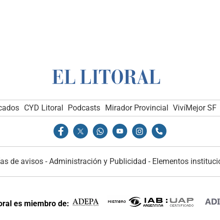
icados
CYD Litoral
Podcasts
Mirador Provincial
VivíMejor SF
as de avisos
-
Administración y Publicidad
-
Elementos instituci
toral es miembro de: