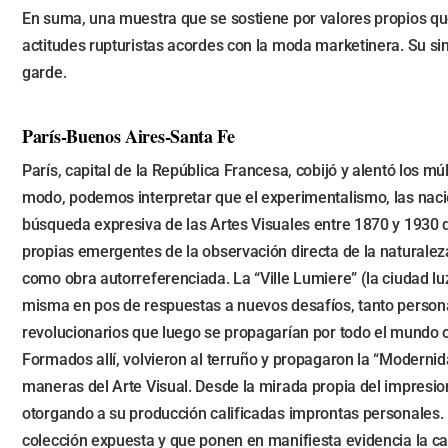
En suma, una muestra que se sostiene por valores propios que
actitudes rupturistas acordes con la moda marketinera. Su sint
garde.
París-Buenos Aires-Santa Fe
París, capital de la República Francesa, cobijó y alentó los m
modo, podemos interpretar que el experimentalismo, las nacien
búsqueda expresiva de las Artes Visuales entre 1870 y 1930 
propias emergentes de la observación directa de la naturaleza
como obra autorreferenciada. La “Ville Lumiere” (la ciudad luz
misma en pos de respuestas a nuevos desafíos, tanto personal
revolucionarios que luego se propagarían por todo el mundo o
Formados allí, volvieron al terruño y propagaron la “Modernidad
maneras del Arte Visual. Desde la mirada propia del impresion
otorgando a su producción calificadas improntas personales.
colección expuesta y que ponen en manifiesta evidencia la cal