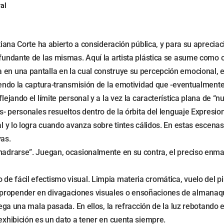
ral
atiana Corte ha abierto a consideración pública, y para su apreci
o fundante de las mismas. Aquí la artista plástica se asume com
 en una pantalla en la cual construye su percepción emocional, e
uiendo la captura-transmisión de la emotividad que -eventualmente
flejando el límite personal y a la vez la característica plana de 
s- personales resueltos dentro de la órbita del lenguaje Expresion
l y lo logra cuando avanza sobre tintes cálidos. En estas escenas,
as.
madrarse”. Juegan, ocasionalmente en su contra, el preciso enmar
de fácil efectismo visual. Limpia materia cromática, vuelo del p
propender en divagaciones visuales o ensoñaciones de almanaque
juega una mala pasada. En ellos, la refracción de la luz rebotand
 exhibición es un dato a tener en cuenta siempre.