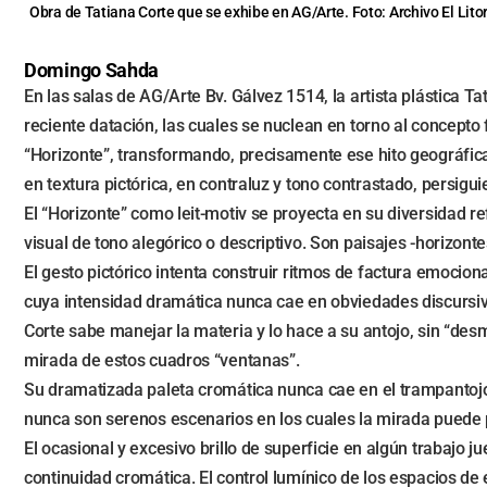
Obra de Tatiana Corte que se exhibe en AG/Arte. Foto: Archivo El Lito
Domingo Sahda
En las salas de AG/Arte Bv. Gálvez 1514, la artista plástica T
reciente datación, las cuales se nuclean en torno al concept
“Horizonte”, transformando, precisamente ese hito geográfica
en textura pictórica, en contraluz y tono contrastado, persig
El “Horizonte” como leit-motiv se proyecta en su diversidad re
visual de tono alegórico o descriptivo. Son paisajes -horizonte
El gesto pictórico intenta construir ritmos de factura emociona
cuya intensidad dramática nunca cae en obviedades discursiv
Corte sabe manejar la materia y lo hace a su antojo, sin “des
mirada de estos cuadros “ventanas”.
Su dramatizada paleta cromática nunca cae en el trampantojo 
nunca son serenos escenarios en los cuales la mirada puede 
El ocasional y excesivo brillo de superficie en algún trabajo 
continuidad cromática. El control lumínico de los espacios de