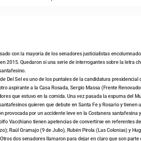
o asado con la mayoría de los senadores justicialistas encolumn
n 2015. Quedaron sí una serie de interrogantes sobre la letra c
santafesino.
nde Del Sel es uno de los puntales de la candidatura presidencia
tro aspirante a la Casa Rosada, Sergio Massa (Frente Renovador
dores que estuvo en la comida. Una vez pasada la espuma del Mund
s santafesinos quieren que debute en Santa Fe y Rosario y tienen
 provocada por un accidente leve en la Costanera santafesina y 
olfo Vacchiano tienen apetencias de convertirse en referentes d
o); Raúl Gramajo (9 de Julio), Rubén Pirola (Las Colonias) y Hug
Otros dos senadores llamaron para dejar en claro que son parte 