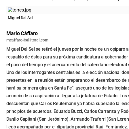
Miguel Del Sel.
Mario Cáffaro
mcaffaro@ellitoral.com
Miguel Del Sel se retiró el jueves por la noche de un opípar
respaldo de éstos para su próxima candidatura a gobernador e
el paso del tiempo y el acercamiento del calendario electoral 
Uno de los interrogantes centrales es la elección nacional do
presentes en la reunión están preparando el desembarco de o
hará su primera gira en Santa Fe”, aseguró uno de los legisla
anuncio de su aspiración a llegar a la jefatura de Estado. Lo
descuentan que Carlos Reutemann ya habrá superado la lesión
principios de acuerdos. Eduardo Buzzi, Carlos Carranza y Rod
Danilo Capitani (San Jerónimo), Armando Traferri (San Lorenz
llegó acompañado por el diputado provincial Raúl Fernández. 