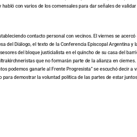
abló con varios de los comensales para dar señales de validar 
y estableciendo contacto personal con vecinos. El viernes se ace
el Diálogo, el texto de la Conferencia Episcopal Argentina y las
esores del bloque justicialista en el quincho de su casa del barr
ultrakirchneristas que no formarán parte de la alianza en ciern
ntos podemos ganarle al Frente Progresista” se escuchó decir a vari
para demostrar la voluntad política de las partes de estar junto