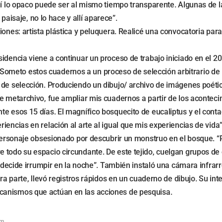
lí lo opaco puede ser al mismo tiempo transparente. Algunas de la
 paisaje, no lo hace y allí aparece”.
ones: artista plástica y peluquera. Realicé una convocatoria para
idencia viene a continuar un proceso de trabajo iniciado en el 20
ometo estos cuadernos a un proceso de selección arbitrario de 
 de selección. Produciendo un dibujo/ archivo de imágenes poéti
e metarchivo, fue ampliar mis cuadernos a partir de los acontecim
e esos 15 días. El magnífico bosquecito de eucaliptus y el conta
encias en relación al arte al igual que mis experiencias de vida”
n personaje obsesionado por descubrir un monstruo en el bosque.
 todo su espacio circundante. De este tejido, cuelgan grupos de 
o' decide irrumpir en la noche”. También instaló una cámara infr
ra parte, llevó registros rápidos en un cuaderno de dibujo. Su int
canismos que actúan en las acciones de pesquisa.
om.