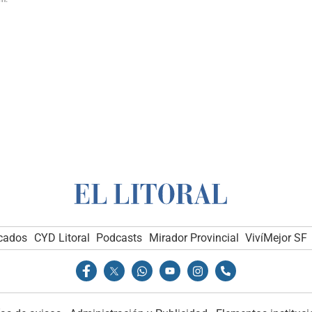
icados
CYD Litoral
Podcasts
Mirador Provincial
VivíMejor SF