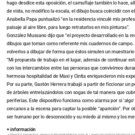
hago desdice esta oposición, el camuflaje también lo hace, al
de vista, no modifico la escala, el dibujo busca coincidir con el
Anabella Papa puntualizó “en la residencia vinculé mis profesi
paisaje al aire libre, para luego retratarlos en mis pinturas”.
González Mussano dijo que “el proyecto desarrollado en la res
dibujos que toman como referente mis cuadernos de campo. S
volverlos a dibujar de forma que éstos simulen un muestrario
“Mi propuesta de trabajo en el lugar, además de continuar est
con los intercambios entre las personas que convivimos durant
hermosa hospitalidad de Maxi y Cintia enriquecieron mis experi
Por su parte, Gastón Herrera trabajó a partir de ficcionar u
de árboles entrelazándolos con sogas de tal manera que cubre
periferias. Este dispositivo funciona como alarma por si ‘alg
cercanos a la escena para captar la posible “aparición”. Por ot
ser humano por lo desconocido y su miedo al mismo y los me
+ información
sobre los proyectos: www.curadoraresidencia.com.ar / www.lacuradora.blogspot.c