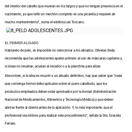
del interior del cabello que mueran en los largos y que no tengan presencia en el
nacimiento, ya que teñir un mechón completo es una picardía y requiere de
mucho mantenimiento”, suma el estilista Lea Toscano.
EL PRIMER ALISADO
Hablando de pelo, es imposible no mencionar a los alisados. Oliveras Seda
recomienda que las adolescentes apelen primero al uso de máscaras capilares y,
si éstas no resultan, acudan al secador o a la planchita para alisar.
Ahora bien, si la idea es recurrir a un alisado definitivo, hay que saber que “nada
que contenga formol debe aplicarse sobre el cuero cabelludo, que los
productos empleados deben estar aprobados por la Anmat (Administración
Nacional de Medicamentos, Alimentos y Tecnología Médica) y que deben
abrirse frente al cliente antes de la aplicación. Y, lo más importante, que el
profesional sea idóneo para realizar este procedimiento”, señala la Dra. Graciela
Ferraro.