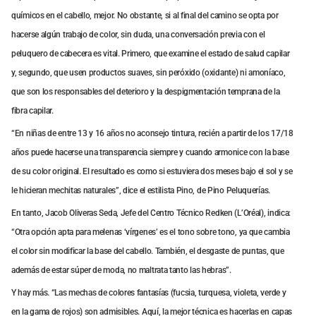
químicos en el cabello, mejor. No obstante, si al final del camino se opta por
hacerse algún trabajo de color, sin duda, una conversación previa con el
peluquero de cabecera es vital. Primero, que examine el estado de salud capilar
y, segundo, que usen productos suaves, sin peróxido (oxidante) ni amoníaco,
que son los responsables del deterioro y la despigmentación temprana de la
fibra capilar.
“En niñas de entre 13 y 16 años no aconsejo tintura, recién a partir de los 17/18
años puede hacerse una transparencia siempre y cuando armonice con la base
de su color original. El resultado es como si estuviera dos meses bajo el sol y se
le hicieran mechitas naturales”, dice el estilista Pino, de Pino Peluquerías.
En tanto, Jacob Oliveras Seda, Jefe del Centro Técnico Redken (L’Oréal), indica:
“Otra opción apta para melenas ‘vírgenes’ es el tono sobre tono, ya que cambia
el color sin modificar la base del cabello. También, el desgaste de puntas, que
además de estar súper de moda, no maltrata tanto las hebras”.
Y hay más. “Las mechas de colores fantasías (fucsia, turquesa, violeta, verde y
en la gama de rojos) son admisibles. Aquí, la mejor técnica es hacerlas en capas