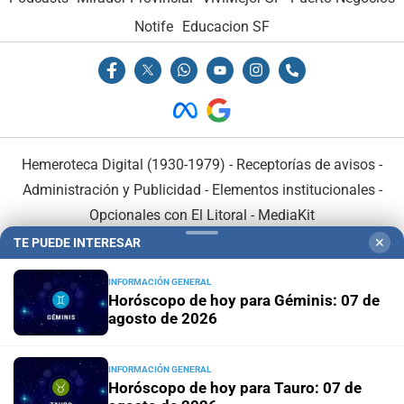
Notife
Educacion SF
Hemeroteca Digital (1930-1979)
-
Receptorías de avisos
-
Administración y Publicidad
-
Elementos institucionales
-
Opcionales con El Litoral
-
MediaKit
TE PUEDE INTERESAR
✕
El Litoral es miembro de:
INFORMACIÓN GENERAL
Horóscopo de hoy para Géminis: 07 de
agosto de 2026
INFORMACIÓN GENERAL
En Asociación con:
Horóscopo de hoy para Tauro: 07 de