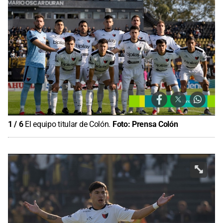
1
/
6
El equipo titular de Colón.
Foto:
Prensa Colón