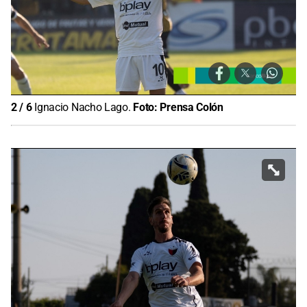
2
/
6
Ignacio Nacho Lago.
Foto:
Prensa Colón