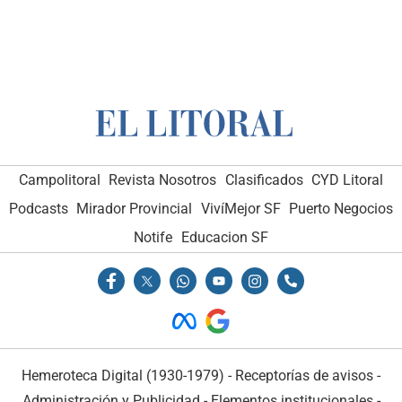
Campolitoral
Revista Nosotros
Clasificados
CYD Litoral
Podcasts
Mirador Provincial
VivíMejor SF
Puerto Negocios
Notife
Educacion SF
Hemeroteca Digital (1930-1979)
-
Receptorías de avisos
-
Administración y Publicidad
-
Elementos institucionales
-