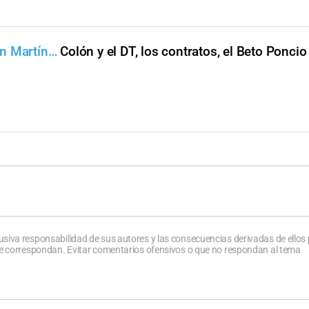
an Martín…
Colón y el DT, los contratos, el Beto Poncio
usiva responsabilidad de sus autores y las consecuencias derivadas de ellos
que correspondan. Evitar comentarios ofensivos o que no respondan al tema