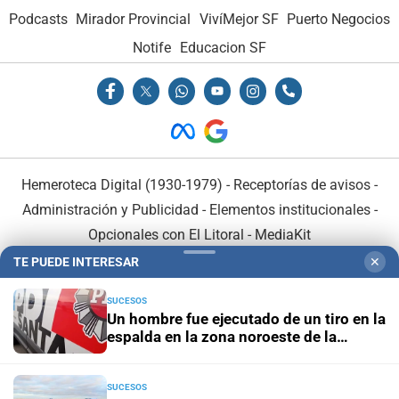
Podcasts
Mirador Provincial
VivíMejor SF
Puerto Negocios
Notife
Educacion SF
Hemeroteca Digital (1930-1979)
-
Receptorías de avisos
-
Administración y Publicidad
-
Elementos institucionales
-
Opcionales con El Litoral
-
MediaKit
TE PUEDE INTERESAR
✕
El Litoral es miembro de:
SUCESOS
Un hombre fue ejecutado de un tiro en la
espalda en la zona noroeste de la
ciudad
SUCESOS
En Asociación con: