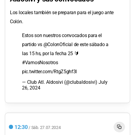
Los locales también se preparan para el juego ante
Colón.
Estos son nuestros convocados para el
partido vs
@ColonOficial
de este sábado a
las 15 hs, por la fecha 25 🔰
#VamosNosotros
pic.twitter.com/RtgZ5ghf3l
— Club Atl. Aldosivi (@clubaldosivi)
July
26, 2024
12:30
/
Sáb.
27.07.2024