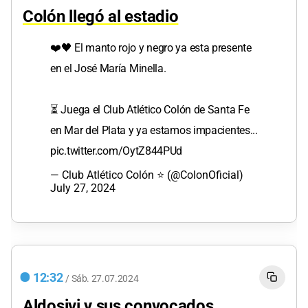
Colón llegó al estadio
❤️🖤 El manto rojo y negro ya esta presente
en el José María Minella.
⏳ Juega el Club Atlético Colón de Santa Fe
en Mar del Plata y ya estamos impacientes...
pic.twitter.com/OytZ844PUd
— Club Atlético Colón ⭐ (@ColonOficial)
July 27, 2024
12:32
/
Sáb.
27.07.2024
Aldosivi y sus convocados