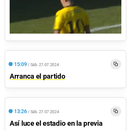
0
seconds
of
0
seconds
15:09
/
Sáb.
27.07.2024
Arranca el partido
13:26
/
Sáb.
27.07.2024
Así luce el estadio en la previa