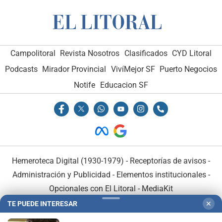
Campolitoral
Revista Nosotros
Clasificados
CYD Litoral
Podcasts
Mirador Provincial
VivíMejor SF
Puerto Negocios
Notife
Educacion SF
Hemeroteca Digital (1930-1979)
-
Receptorías de avisos
-
Administración y Publicidad
-
Elementos institucionales
-
Opcionales con El Litoral
-
MediaKit
TE PUEDE INTERESAR
✕
El Litoral es miembro de: