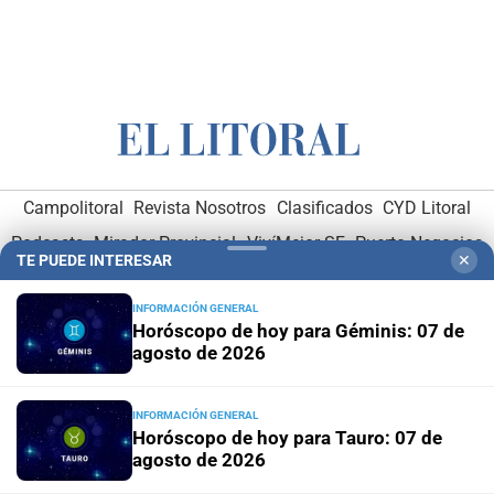
Campolitoral
Revista Nosotros
Clasificados
CYD Litoral
Podcasts
Mirador Provincial
VivíMejor SF
Puerto Negocios
TE PUEDE INTERESAR
✕
Notife
Educacion SF
INFORMACIÓN GENERAL
Horóscopo de hoy para Géminis: 07 de
agosto de 2026
INFORMACIÓN GENERAL
Horóscopo de hoy para Tauro: 07 de
Hemeroteca Digital (1930-1979)
-
Receptorías de avisos
-
agosto de 2026
Administración y Publicidad
-
Elementos institucionales
-