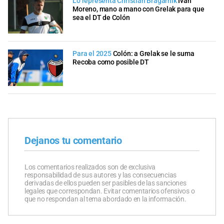
Lo representa Christian Bragarnik
Iván
Moreno, mano a mano con Grelak para que
sea el DT de Colón
Para el 2025
Colón: a Grelak se le suma
Recoba como posible DT
Dejanos tu comentario
Los comentarios realizados son de exclusiva
responsabilidad de sus autores y las consecuencias
derivadas de ellos pueden ser pasibles de las sanciones
legales que correspondan. Evitar comentarios ofensivos o
que no respondan al tema abordado en la información.