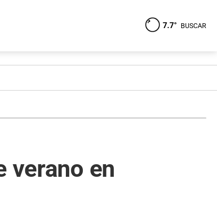
7.7°
BUSCAR
e verano en