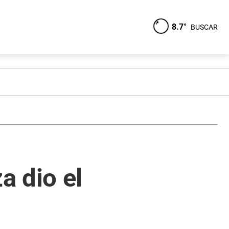
8.7°
BUSCAR
a dio el