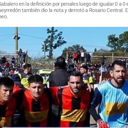
Sabalero en la definición por penales luego de igualar 0 a 0
ueyrredón también dio la nota y derrotó a Rosario Central.
neo.