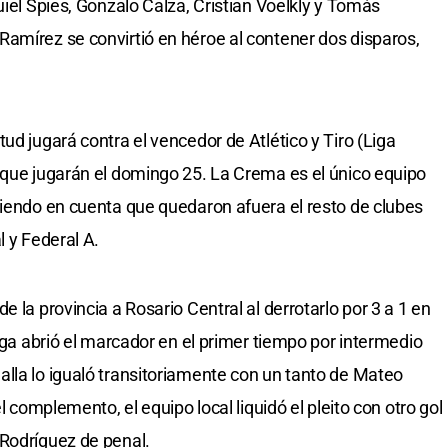
uiel Spies, Gonzalo Calza, Cristian Voelkly y Tomás
amírez se convirtió en héroe al contener dos disparos,
ud jugará contra el vencedor de Atlético y Tiro (Liga
 que jugarán el domingo 25. La Crema es el único equipo
niendo en cuenta que quedaron afuera el resto de clubes
l y Federal A.
 la provincia a Rosario Central al derrotarlo por 3 a 1 en
ulga abrió el marcador en el primer tiempo por intermedio
lla lo igualó transitoriamente con un tanto de Mateo
l complemento, el equipo local liquidó el pleito con otro gol
 Rodríguez de penal.