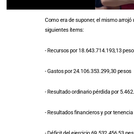
0
seconds
Como era de suponer, el mismo arrojó un
of
0
siguientes ítems:
seconds
Volume
0%
- Recursos por 18.643.714.193,13 pes
- Gastos por 24.106.353.299,30 pesos
- Resultado ordinario pérdida por 5.46
- Resultados financieros y por tenenci
- Déficit del ejercicio 69.532.456,53 pe