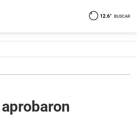
12.6°
BUSCAR
e aprobaron