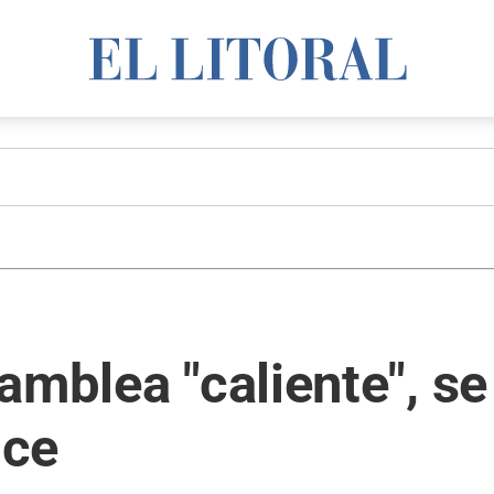
amblea "caliente", s
nce