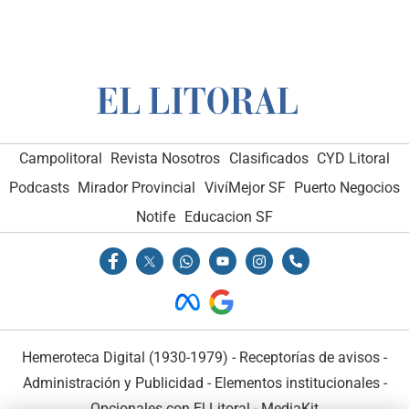
Campolitoral
Revista Nosotros
Clasificados
CYD Litoral
Podcasts
Mirador Provincial
VivíMejor SF
Puerto Negocios
Notife
Educacion SF
Hemeroteca Digital (1930-1979)
-
Receptorías de avisos
-
Administración y Publicidad
-
Elementos institucionales
-
Opcionales con El Litoral
-
MediaKit