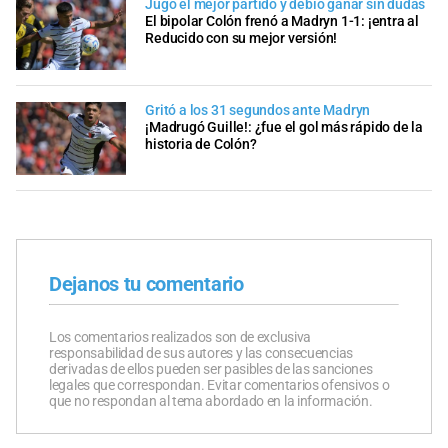
Jugó el mejor partido y debió ganar sin dudas
El bipolar Colón frenó a Madryn 1-1: ¡entra al
Reducido con su mejor versión!
Gritó a los 31 segundos ante Madryn
¡Madrugó Guille!: ¿fue el gol más rápido de la
historia de Colón?
Dejanos tu comentario
Los comentarios realizados son de exclusiva
responsabilidad de sus autores y las consecuencias
derivadas de ellos pueden ser pasibles de las sanciones
legales que correspondan. Evitar comentarios ofensivos o
que no respondan al tema abordado en la información.