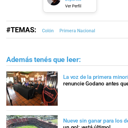
Ver Perfil
#TEMAS:
Colón
Primera Nacional
Además tenés que leer:
La voz de la primera minor
renuncie Godano antes que
Nueve sin ganar para los d
un gol: ¡está último!