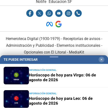
Notife
Educacion SF
Hemeroteca Digital (1930-1979)
-
Receptorías de avisos
-
Administración y Publicidad
-
Elementos institucionales
-
Opcionales con El Litoral
-
MediaKit
TE PUEDE INTERESAR
✕
El Litoral es miembro de:
INFORMACIÓN GENERAL
Horóscopo de hoy para Virgo: 06 de
agosto de 2026
INFORMACIÓN GENERAL
En Asociación con:
Horóscopo de hoy para Leo: 06 de
agosto de 2026