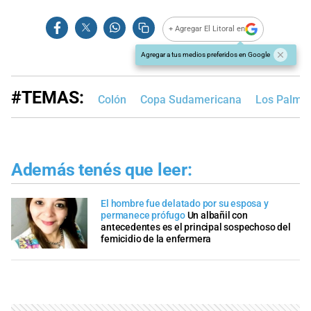
of
0
seconds
+ Agregar El Litoral en
Agregar a tus medios preferidos en Google
#TEMAS:
Colón
Copa Sudamericana
Los Palme
Además tenés que leer:
El hombre fue delatado por su esposa y
permanece prófugo
Un albañil con
antecedentes es el principal sospechoso del
femicidio de la enfermera