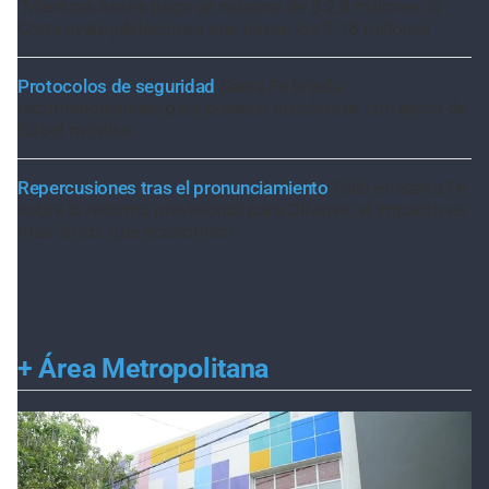
"Mientras Anses paga un máximo de $ 2,8 millones, la
Corte avala jubilaciones que pasan los $ 18 millones"
Protocolos de seguridad
Santa Fe brinda
recomendaciones para prevenir accidentes con arcos de
fútbol móviles
Repercusiones tras el pronunciamiento
Fallo en Santa Fe
sobre la reforma previsional: para Olivares, el impacto es
más "ético" que económico
+
Área Metropolitana