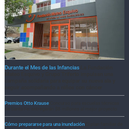
Durante el Mes de las Infancias
La Fundación
Mateo Esquivo y Grupo Triferto impulsan una
campaña solidaria para equipar su nueva ala y
seguir acompañando a niños con cáncer
Premios Otto Krause
Concurso para escuelas técnicas
de Santa Fe: entregarán $8 millones al mejor proyecto
Cómo prepararse para una inundación
El plan familiar de