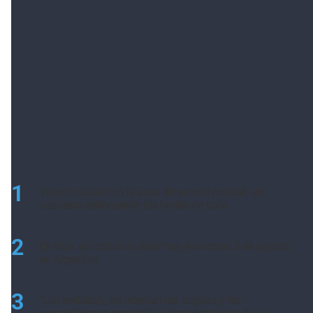
1
Violento asalto en la casa de un jefe policial: un
supuesto delincuente fue herido de bala
2
En vivo: así cotiza el dólar hoy, miércoles 5 de agosto,
en Argentina
3
"Los sedaban, les retenían las tarjetas y les