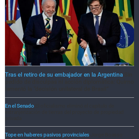
Tras el retiro de su embajador en la Argentina
Sin
pedido de disculpas ni acción diplomática: Quirno
lamentó la “decisión unilateral de Brasil”
En el Senado
El oficialismo eliminó el capítulo de
extranjerización de tierras del proyecto de propiedad
privada
Tope en haberes pasivos provinciales
Jorge Boasso: