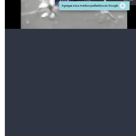
Agregar a tus medios preferidos en Google
#TEMAS:
Unión
Además tenés que leer:
Una inversión final de 300.000 dólares
Se
copa el 15 de Abril: llegan las luminarias