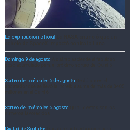
La explicación oficial
La NASA anunció que un
cohete de SpaceX impactó contra la Luna
Domingo 9 de agosto
A cuánto asciende el fabuloso
pozo acumulado para el próximo sorteo del Quini 6
Sorteo del miércoles 5 de agosto
De dónde es el
apostador que se llevó la increíble suma de más de $405
millones en el Quini 6
Sorteo del miércoles 5 agosto
Quini 6: estos son los
números favorecidos
Ciudad de Santa Fe
Transformar la educación para