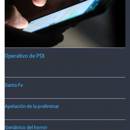
Operativo de PDI
Detienen en Santa Fe a una
pareja por producción y comercialización de
material de abuso sexual infantil
Santa Fe
Otro tren descarrilado en la zona oeste y un
nuevo intento de saqueo
Apelación de la preliminar
Nueva instancia judicial en la
causa por la compra de armas para la Policía de Santa Fe
Geriátrico del horror
Ratifican tres denuncias previas al