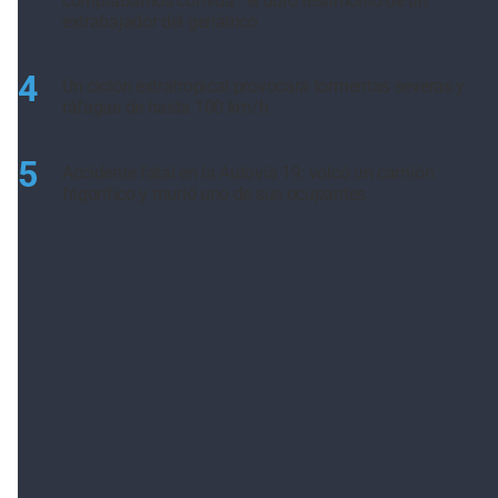
comprábamos comida": el duro testimonio de un
extrabajador del geriátrico
4
Un ciclón extratropical provocará tormentas severas y
ráfagas de hasta 100 km/h
5
Accidente fatal en la Autovía 19: volcó un camión
frigorífico y murió uno de sus ocupantes