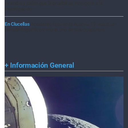
incendio y piden que la prueba se incorpore a la
investigación
En Clucellas
Accidente fatal en la Autovía 19: volcó un
camión frigorífico y murió uno de sus ocupantes
+
Información General