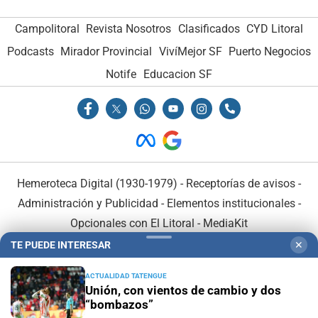
Campolitoral
Revista Nosotros
Clasificados
CYD Litoral
Podcasts
Mirador Provincial
VivíMejor SF
Puerto Negocios
Notife
Educacion SF
Hemeroteca Digital (1930-1979)
-
Receptorías de avisos
-
Administración y Publicidad
-
Elementos institucionales
-
Opcionales con El Litoral
-
MediaKit
TE PUEDE INTERESAR
✕
El Litoral es miembro de:
ACTUALIDAD TATENGUE
Unión, con vientos de cambio y dos
“bombazos”