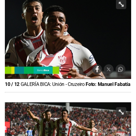
10
/
12
GALERÍA BICA: Unión - Cruzeiro
Foto:
Manuel Fabatía