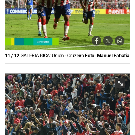
11
/
12
GALERÍA BICA: Unión - Cruzeiro
Foto:
Manuel Fabatía