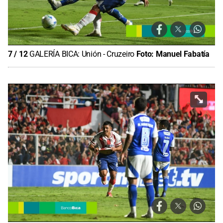
7
/
12
GALERÍA BICA: Unión - Cruzeiro
Foto:
Manuel Fabatía