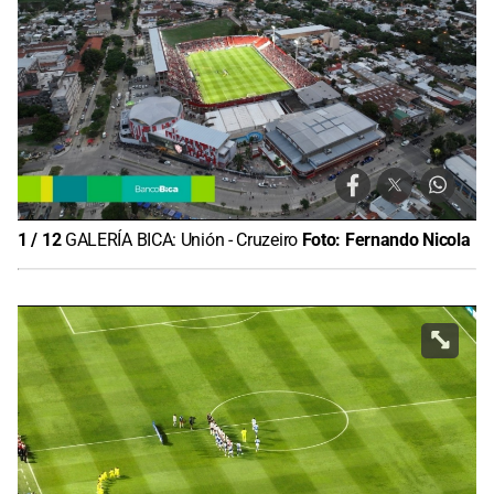
1
/
12
GALERÍA BICA: Unión - Cruzeiro
Foto:
Fernando Nicola