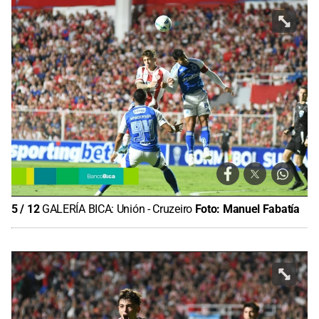
5
/
12
GALERÍA BICA: Unión - Cruzeiro
Foto:
Manuel Fabatía