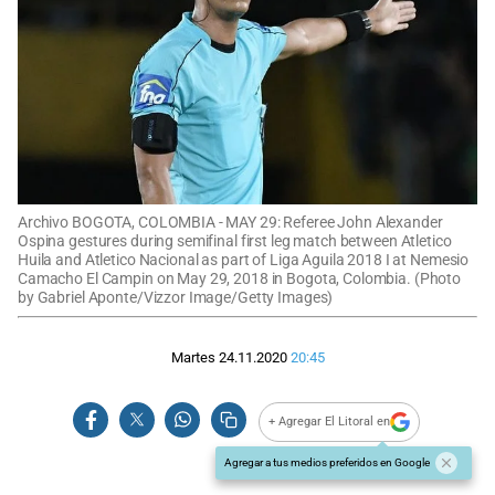
Archivo BOGOTA, COLOMBIA - MAY 29: Referee John Alexander
Ospina gestures during semifinal first leg match between Atletico
Huila and Atletico Nacional as part of Liga Aguila 2018 I at Nemesio
Camacho El Campin on May 29, 2018 in Bogota, Colombia. (Photo
by Gabriel Aponte/Vizzor Image/Getty Images)
Martes 24.11.2020
20:45
+ Agregar El Litoral en
Agregar a tus medios preferidos en Google