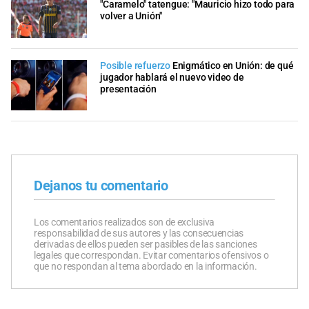
"Caramelo" tatengue: "Mauricio hizo todo para
volver a Unión"
Posible refuerzo
Enigmático en Unión: de qué
jugador hablará el nuevo video de
presentación
Dejanos tu comentario
Los comentarios realizados son de exclusiva
responsabilidad de sus autores y las consecuencias
derivadas de ellos pueden ser pasibles de las sanciones
legales que correspondan. Evitar comentarios ofensivos o
que no respondan al tema abordado en la información.