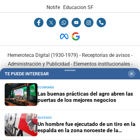
Notife
Educacion SF
Hemeroteca Digital (1930-1979)
-
Receptorías de avisos
-
Administración y Publicidad
-
Elementos institucionales
-
Opcionales con El Litoral
-
MediaKit
TE PUEDE INTERESAR
✕
ECONOMÍA
El Litoral es miembro de:
Las buenas prácticas del agro abren las
puertas de los mejores negocios
SUCESOS
Un hombre fue ejecutado de un tiro en la
espalda en la zona noroeste de la
En Asociación con:
ciudad